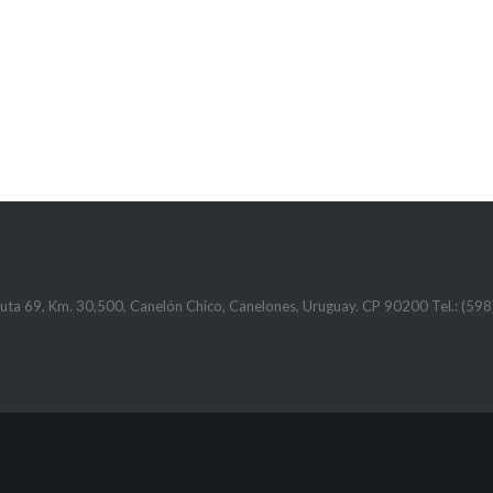
ta 69, Km. 30,500, Canelón Chico, Canelones, Uruguay. CP 90200 Tel.: (5