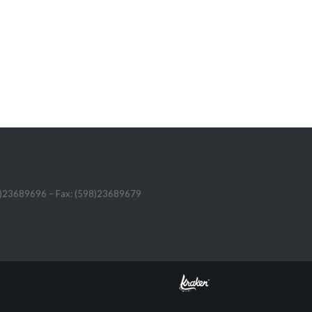
98)23689696 – Fax: (598)23689679