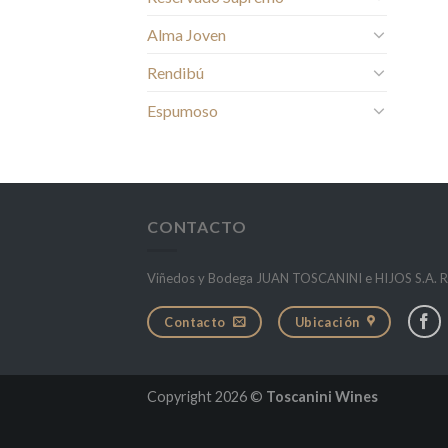
Alma Joven
Rendibú
Espumoso
CONTACTO
Viñedos y Bodega JUAN TOSCANINI e HIJOS S.A. Ru
Contacto
Ubicación
Copyright 2026 ©
Toscanini Wines