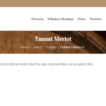
Historia
Viñedos y Bodega
Vinos
Premios
Tannat Merlot
INICIO
/
VINOS
/
CLASSIC
/
TANNAT MERLOT
e encontraron productos que concuerden con la selección.