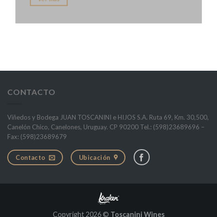
CONTACTO
Viñedos y Bodega JUAN TOSCANINI e HIJOS S.A. Ruta 69, Km. 30,500,
Canelón Chico, Canelones, Uruguay. CP 90200 Tel.: (598)23689696 –
Fax: (598)23689679
Contacto
Ubicación
Copyright 2026 ©
Toscanini Wines