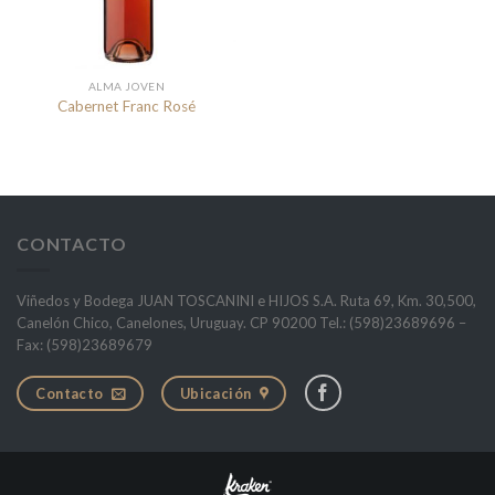
ALMA JOVEN
Cabernet Franc Rosé
CONTACTO
Viñedos y Bodega JUAN TOSCANINI e HIJOS S.A. Ruta 69, Km. 30,500,
Canelón Chico, Canelones, Uruguay. CP 90200 Tel.: (598)23689696 –
Fax: (598)23689679
Contacto
Ubicación