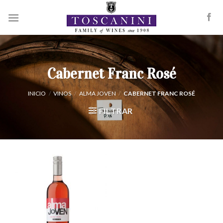
Saltar
al
contenido
Cabernet Franc Rosé
INICIO
/
VINOS
/
ALMA JOVEN
/
CABERNET FRANC ROSÉ
FILTRAR