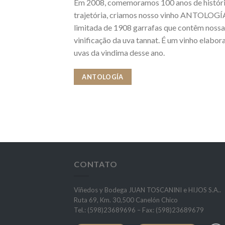
Em 2008, comemoramos 100 anos de história
trajetória, criamos nosso vinho ANTOLOGÍA
limitada de 1908 garrafas que contêm nossa
vinificação da uva tannat. É um vinho elabo
uvas da vindima desse ano.
ANTOLOGÍA
CONTATO
Viñedos y Bodega JUAN TOSCANINI e HIJOS S.A..
Ruta 69, Km. 30,500 Canelón Chico
Tel.: (598)23689696 – Fax: (598)23689679