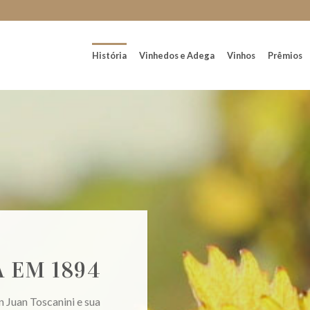
História
Vinhedos e Adega
Vinhos
Prêmios
 EM 1894
Juan Toscanini e sua