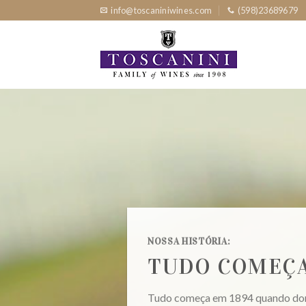
Skip
info@toscaniniwines.com
(598)23689679
to
content
NOSSA HISTÓRIA:
TUDO COMEÇA
Tudo começa em 1894 quando don 